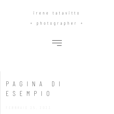
irene tatavitto
+ photographer +
Pagina di esempio
PAGINA DI
ESEMPIO
FEBBRAIO 25, 2023